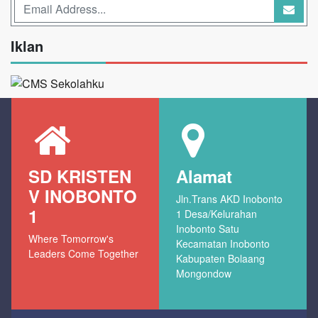
Iklan
SD KRISTEN
Alamat
V INOBONTO
Jln.Trans AKD Inobonto
1
1 Desa/Kelurahan
Inobonto Satu
Where Tomorrow's
Kecamatan Inobonto
Leaders Come Together
Kabupaten Bolaang
Mongondow