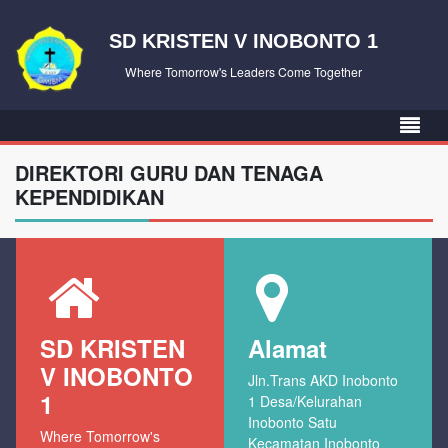
SD KRISTEN V INOBONTO 1
Where Tomorrow's Leaders Come Together
DIREKTORI GURU DAN TENAGA
KEPENDIDIKAN
SD KRISTEN
Alamat
V INOBONTO
Jln.Trans AKD Inobonto
1
1 Desa/Kelurahan
Inobonto Satu
Where Tomorrow's
Kecamatan Inobonto