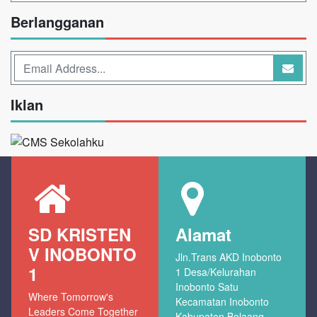
Berlangganan
Iklan
SD KRISTEN
Alamat
V INOBONTO
Jln.Trans AKD Inobonto
1
1 Desa/Kelurahan
Inobonto Satu
Where Tomorrow's
Kecamatan Inobonto
Leaders Come Together
Kabupaten Bolaang