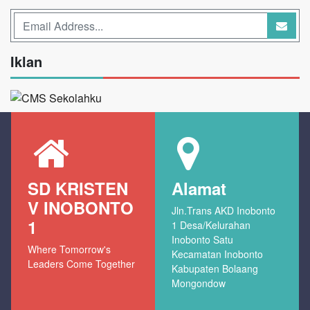
Iklan
SD KRISTEN
Alamat
V INOBONTO
Jln.Trans AKD Inobonto
1
1 Desa/Kelurahan
Inobonto Satu
Where Tomorrow's
Kecamatan Inobonto
Leaders Come Together
Kabupaten Bolaang
Mongondow