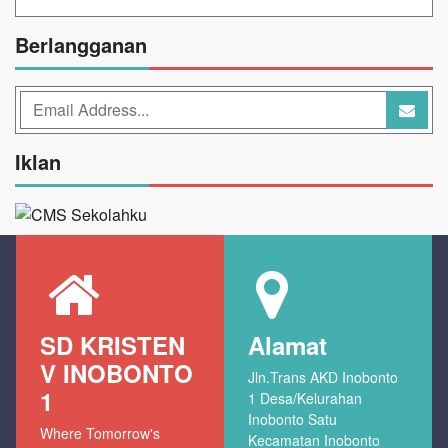
Berlangganan
Iklan
SD KRISTEN
Alamat
V INOBONTO
Jln.Trans AKD Inobonto
1
1 Desa/Kelurahan
Inobonto Satu
Where Tomorrow's
Kecamatan Inobonto